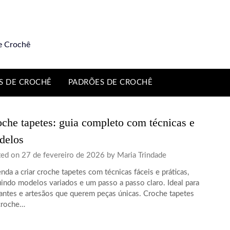
e Crochê
S DE CROCHÊ
PADRÕES DE CROCHÊ
che tapetes: guia completo com técnicas e
delos
ted on
27 de fevereiro de 2026
by
Maria Trindade
nda a criar croche tapetes com técnicas fáceis e práticas,
indo modelos variados e um passo a passo claro. Ideal para
iantes e artesãos que querem peças únicas. Croche tapetes
croche…