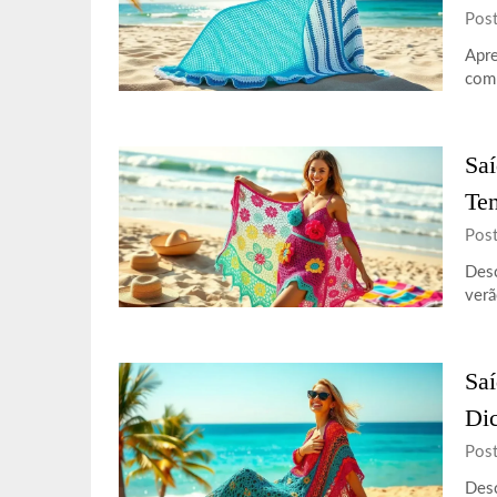
Pos
Apre
com 
Saí
Te
Pos
Desc
verã
Saí
Dic
Pos
Desc