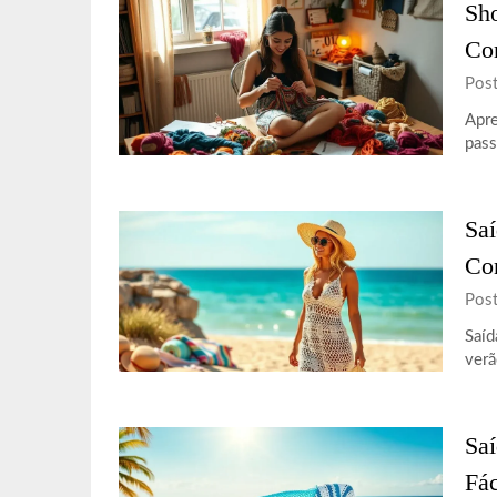
Sho
Com
Pos
Apre
pass
Saí
Co
Pos
Saíd
verã
Saí
Fác