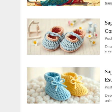
tran
Sap
Co
Pos
Desc
e es
Sap
Est
Pos
Desc
unis