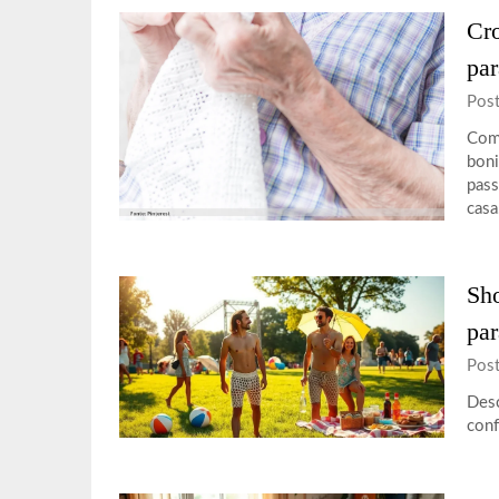
Cro
par
Pos
Com 
boni
pass
casa
Sho
par
Pos
Desc
conf