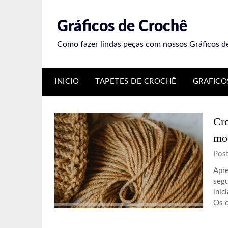
Skip
to
Gráficos de Crochê
content
Como fazer lindas peças com nossos Gráficos d
INICIO
TAPETES DE CROCHÊ
GRAFICO
Cro
mo
Pos
Apre
segu
inic
Os 