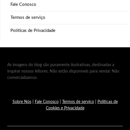
Fale Conosco
Termos de serviço
Políticas de Privacidade
As imagens do blog são puramente ilustrativas, destinadas a
inspirar nossos leitores. Não estão disponíveis para venda! Não
comercializamos.
Sobre Nós
|
Fale Conosco
|
Termos de serviço
|
Políticas de
Cookies e Privacidade