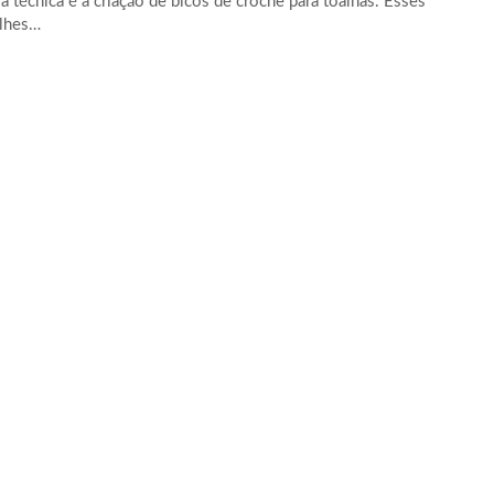
a técnica é a criação de bicos de crochê para toalhas. Esses
lhes…