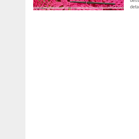
dess
deta