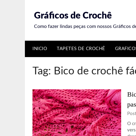
Skip
to
Gráficos de Crochê
content
Como fazer lindas peças com nossos Gráficos d
INICIO
TAPETES DE CROCHÊ
GRAFICO
Tag:
Bico de crochê fác
Bic
pas
Pos
O cr
vers