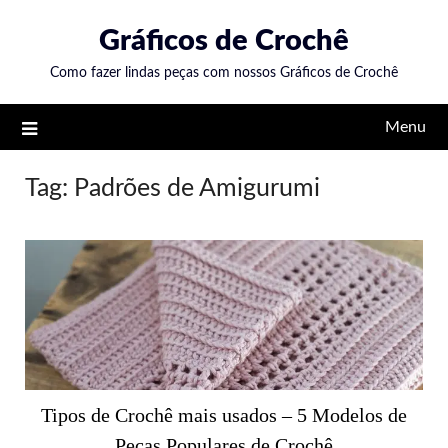
Skip
Gráficos de Crochê
to
content
Como fazer lindas peças com nossos Gráficos de Crochê
Menu
Tag:
Padrões de Amigurumi
Tipos de Crochê mais usados – 5 Modelos de
Peças Populares de Crochê