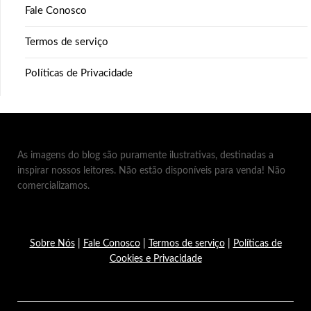
Fale Conosco
Termos de serviço
Políticas de Privacidade
As imagens do blog são puramente ilustrativas, destinadas a
inspirar nossos leitores. Não estão disponíveis para venda! Não
comercializamos.
Sobre Nós
|
Fale Conosco
|
Termos de serviço
|
Políticas de
Cookies e Privacidade