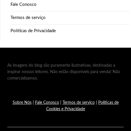
Fale Conosco
Termos de serviço
Políticas de Privacidade
As imagens do blog são puramente ilustrativas, destinadas a
inspirar nossos leitores. Não estão disponíveis para venda! Não
comercializamos.
Sobre Nós
|
Fale Conosco
|
Termos de serviço
|
Políticas de
Cookies e Privacidade