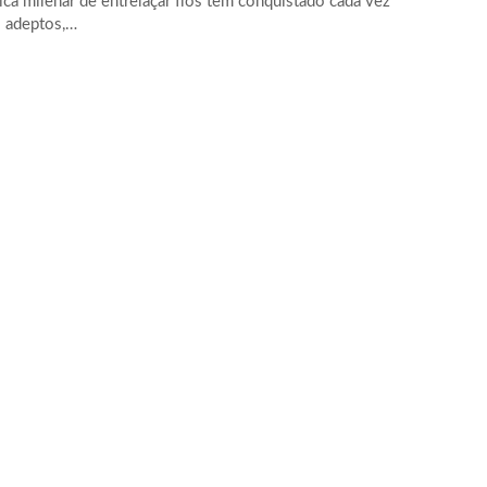
ica milenar de entrelaçar fios tem conquistado cada vez
 adeptos,…