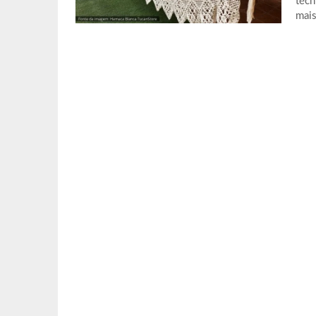
técn
mais