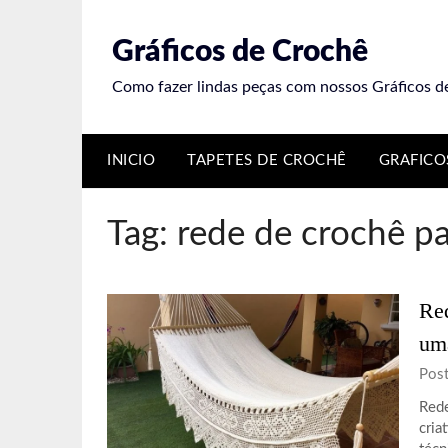
Skip
to
Gráficos de Crochê
content
Como fazer lindas peças com nossos Gráficos d
INICIO
TAPETES DE CROCHÊ
GRAFICO
Tag:
rede de crochê pa
Red
uma
Pos
Rede
cria