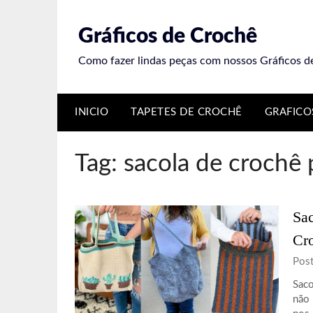
Skip
to
Gráficos de Crochê
content
Como fazer lindas peças com nossos Gráficos d
INICIO
TAPETES DE CROCHÊ
GRAFICO
Tag:
sacola de crochê 
Sac
Cro
Pos
Saco
não 