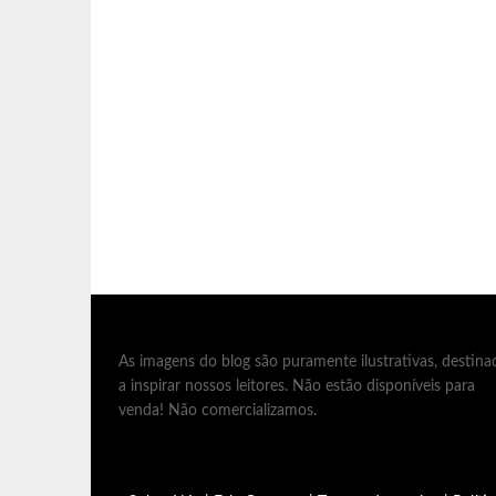
As imagens do blog são puramente ilustrativas, destina
a inspirar nossos leitores. Não estão disponíveis para
venda! Não comercializamos.