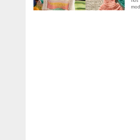
nos 
moda