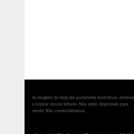
As imagens do blog são puramente ilustrativas, destina
a inspirar nossos leitores. Não estão disponíveis para
venda! Não comercializamos.