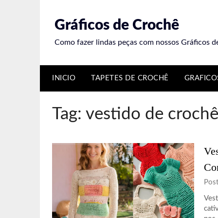
Skip
to
Gráficos de Crochê
content
Como fazer lindas peças com nossos Gráficos d
INICIO
TAPETES DE CROCHÊ
GRAFICO
Tag:
vestido de croch
Ves
Com
Pos
Vest
cati