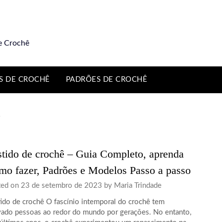
e Crochê
S DE CROCHÊ
PADRÕES DE CROCHÊ
ê
tido de crochê – Guia Completo, aprenda
o fazer, Padrões e Modelos Passo a passo
ted on
23 de setembro de 2023
by
Maria Trindade
ido de crochê O fascínio intemporal do crochê tem
vado pessoas ao redor do mundo por gerações. No entanto,