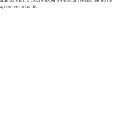
últimos anos, o crochê experimentou um renascimento na
, com vestidos de…