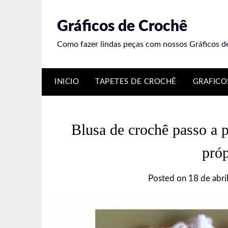
Skip
to
Gráficos de Crochê
content
Como fazer lindas peças com nossos Gráficos d
INICIO
TAPETES DE CROCHÊ
GRAFICO
Blusa de crochê passo a pa
próp
Posted on
18 de abri