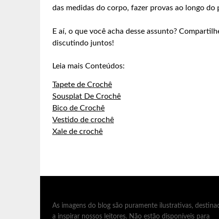
das medidas do corpo, fazer provas ao longo do 
E aí, o que você acha desse assunto? Compartilh
discutindo juntos!
Leia mais Conteúdos:
Tapete de Crochê
Sousplat De Crochê
Bico de Crochê
Vestido de crochê
Xale de crochê
As imagens do blog são puramente ilustrativas, destina
a inspirar nossos leitores. Não estão disponíveis para