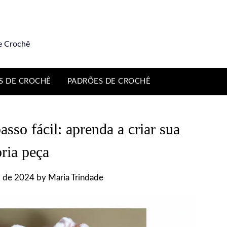
e Crochê
S DE CROCHÊ
PADRÕES DE CROCHÊ
sso fácil: aprenda a criar sua
ria peça
l de 2024
by
Maria Trindade