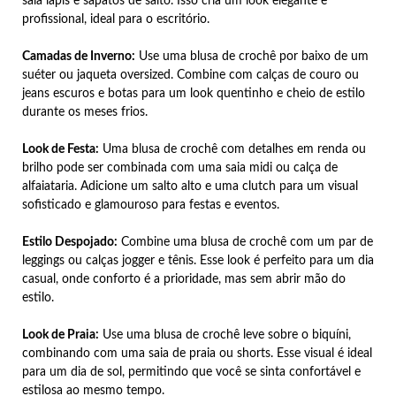
saia lápis e sapatos de salto. Isso cria um look elegante e
profissional, ideal para o escritório.
Camadas de Inverno:
Use uma blusa de crochê por baixo de um
suéter ou jaqueta oversized. Combine com calças de couro ou
jeans escuros e botas para um look quentinho e cheio de estilo
durante os meses frios.
Look de Festa:
Uma blusa de crochê com detalhes em renda ou
brilho pode ser combinada com uma saia midi ou calça de
alfaiataria. Adicione um salto alto e uma clutch para um visual
sofisticado e glamouroso para festas e eventos.
Estilo Despojado:
Combine uma blusa de crochê com um par de
leggings ou calças jogger e tênis. Esse look é perfeito para um dia
casual, onde conforto é a prioridade, mas sem abrir mão do
estilo.
Look de Praia:
Use uma blusa de crochê leve sobre o biquíni,
combinando com uma saia de praia ou shorts. Esse visual é ideal
para um dia de sol, permitindo que você se sinta confortável e
estilosa ao mesmo tempo.