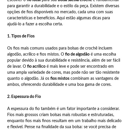
Escolher o
fio ideal
para sua
bolsa sacola crochê
é fundamental
para garantir a durabilidade e o estilo da peça. Existem diversas
opções de fios disponíveis no mercado, cada uma com suas
características e benefícios. Aqui estão algumas dicas para
ajudá-lo a fazer a escolha certa.
1. Tipos de Fios
Os fios mais comuns usados para bolsas de crochê incluem
algodão, acrílico e fios mistos. O
fio de algodão
é uma escolha
popular devido à sua durabilidade e resistência, além de ser fácil
de lavar. O
fio acrílico
é mais leve e pode ser encontrado em
uma ampla variedade de cores, mas pode não ser tão resistente
quanto o algodão. Já os
fios mistos
combinam as vantagens de
ambos, oferecendo durabilidade e uma boa gama de cores.
2. Espessura do Fio
A espessura do fio também é um fator importante a considerar.
Fios mais grossos criam bolsas mais robustas e estruturadas,
enquanto fios mais finos resultam em um trabalho mais delicado
e flexível. Pense na finalidade da sua bolsa: se você precisa de