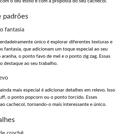
com o seu estilo e com a proposta do seu cachecol.
e padrões
o fantasia
rdadeiramente único é explorar diferentes texturas e
os fantasia, que adicionam um toque especial ao seu
aranha, o ponto favo de mel e o ponto zig zag. Essas
ão destaque ao seu trabalho.
levo
inda mais especial é adicionar detalhes em relevo. Isso
uff, o ponto popcorn ou o ponto torcido. Esses
ao cachecol, tornando-o mais interessante e único.
alhes
de crochê