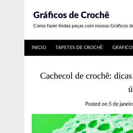
Skip
to
Gráficos de Crochê
content
Como fazer lindas peças com nossos Gráficos d
INICIO
TAPETES DE CROCHÊ
GRAFICO
Cachecol de crochê: dicas
ú
Posted on
5 de janei