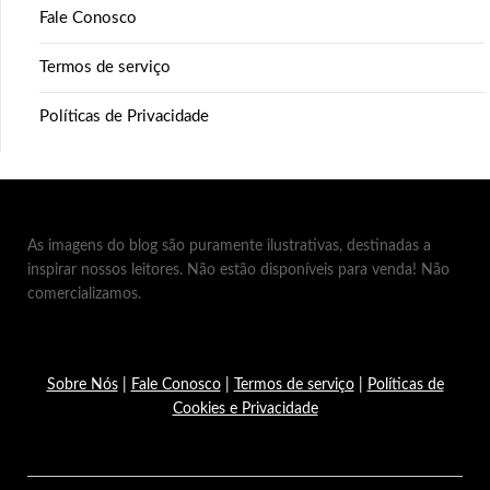
Fale Conosco
Termos de serviço
Políticas de Privacidade
As imagens do blog são puramente ilustrativas, destinadas a
inspirar nossos leitores. Não estão disponíveis para venda! Não
comercializamos.
Sobre Nós
|
Fale Conosco
|
Termos de serviço
|
Políticas de
Cookies e Privacidade