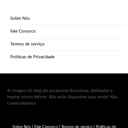
Sobre Nós
Fale Conosco
Termos de serviço
Políticas de Privacidade
As imagens do blog são puramente ilustrativas, destinadas a
inspirar nossos leitores. Não estão disponíveis para venda! Não
comercializamos.
Sobre Nós
|
Fale Conosco
|
Termos de serviço
|
Políticas de