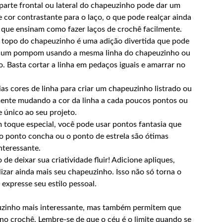
arte frontal ou lateral do chapeuzinho pode dar um
cor contrastante para o laço, o que pode realçar ainda
ne que ensinam como fazer laços de crochê facilmente.
po do chapeuzinho é uma adição divertida que pode
zer um pompom usando a mesma linha do chapeuzinho ou
. Basta cortar a linha em pedaços iguais e amarrar no
as cores de linha para criar um chapeuzinho listrado ou
lmente mudando a cor da linha a cada poucos pontos ou
e único ao seu projeto.
 toque especial, você pode usar pontos fantasia que
o ponto concha ou o ponto de estrela são ótimas
nteressante.
e deixar sua criatividade fluir! Adicione apliques,
zar ainda mais seu chapeuzinho. Isso não só torna o
expresse seu estilo pessoal.
euzinho mais interessante, mas também permitem que
no crochê. Lembre-se de que o céu é o limite quando se