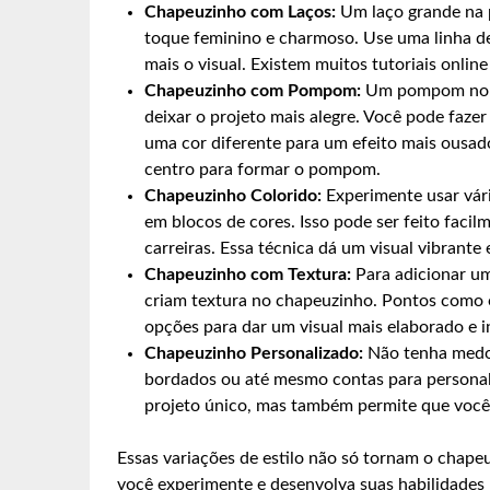
Chapeuzinho com Laços:
Um laço grande na p
toque feminino e charmoso. Use uma linha de 
mais o visual. Existem muitos tutoriais onli
Chapeuzinho com Pompom:
Um pompom no to
deixar o projeto mais alegre. Você pode fa
uma cor diferente para um efeito mais ousado
centro para formar o pompom.
Chapeuzinho Colorido:
Experimente usar vári
em blocos de cores. Isso pode ser feito faci
carreiras. Essa técnica dá um visual vibrante 
Chapeuzinho com Textura:
Para adicionar um
criam textura no chapeuzinho. Pontos como 
opções para dar um visual mais elaborado e i
Chapeuzinho Personalizado:
Não tenha medo d
bordados ou até mesmo contas para personali
projeto único, mas também permite que você 
Essas variações de estilo não só tornam o chap
você experimente e desenvolva suas habilidades 