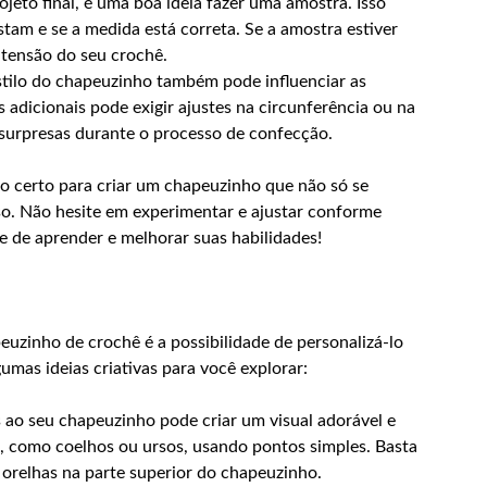
jeto final, é uma boa ideia fazer uma amostra. Isso
tam e se a medida está correta. Se a amostra estiver
 tensão do seu crochê.
tilo do chapeuzinho também pode influenciar as
adicionais pode exigir ajustes na circunferência ou na
 surpresas durante o processo de confecção.
o certo para criar um chapeuzinho que não só se
so. Não hesite em experimentar e ajustar conforme
e de aprender e melhorar suas habilidades!
euzinho de crochê é a possibilidade de personalizá-lo
gumas ideias criativas para você explorar:
 ao seu chapeuzinho pode criar um visual adorável e
s, como coelhos ou ursos, usando pontos simples. Basta
 orelhas na parte superior do chapeuzinho.