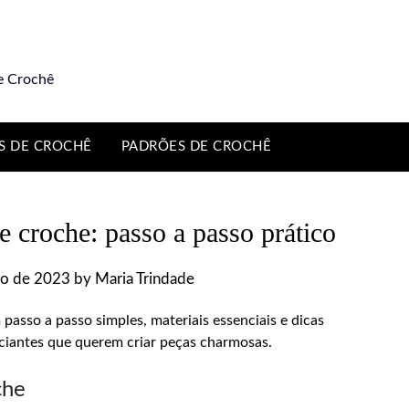
e Crochê
S DE CROCHÊ
PADRÕES DE CROCHÊ
 croche: passo a passo prático
to de 2023
by
Maria Trindade
sso a passo simples, materiais essenciais e dicas
iciantes que querem criar peças charmosas.
che