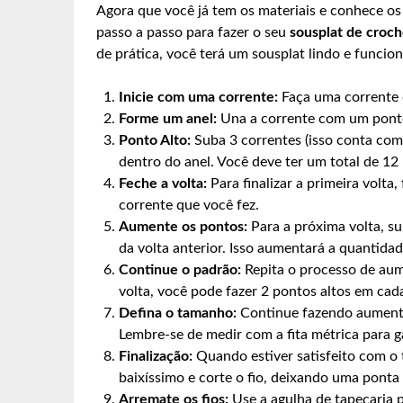
Agora que você já tem os materiais e conhece os
passo a passo para fazer o seu
sousplat de croch
de prática, você terá um sousplat lindo e funcion
Inicie com uma corrente:
Faça uma corrente d
Forme um anel:
Una a corrente com um ponto
Ponto Alto:
Suba 3 correntes (isso conta como
dentro do anel. Você deve ter um total de 12 
Feche a volta:
Para finalizar a primeira volt
corrente que você fez.
Aumente os pontos:
Para a próxima volta, su
da volta anterior. Isso aumentará a quantida
Continue o padrão:
Repita o processo de aume
volta, você pode fazer 2 pontos altos em cada
Defina o tamanho:
Continue fazendo aumentos
Lembre-se de medir com a fita métrica para g
Finalização:
Quando estiver satisfeito com o
baixíssimo e corte o fio, deixando uma ponta
Arremate os fios:
Use a agulha de tapeçaria p