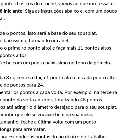
 pontos básicos do crochê, vamos ao que interessa: o
ê iniciante
! Siga as instruções abaixo e, com um pouco
al.
e 6 pontos. Isso será a base do seu sousplat.
 baixíssimo, formando um anel.
 o primeiro ponto alto) e faça mais 11 pontos altos
pontos altos.
a, feche com um ponto baixíssimo no topo da primeira
ba 3 correntes e faça 1 ponto alto em cada ponto alto
de de pontos para 24.
ntar os pontos a cada volta. Por exemplo, na terceira
 ponto da volta anterior, totalizando 48 pontos.
 até atingir o diâmetro desejado para o seu sousplat.
arantir que ele se encaixe bem na sua mesa.
 tamanho, feche a última volta com um ponto
 longa para arrematar.
ara esconder as pontas do fio dentro do trabalho,