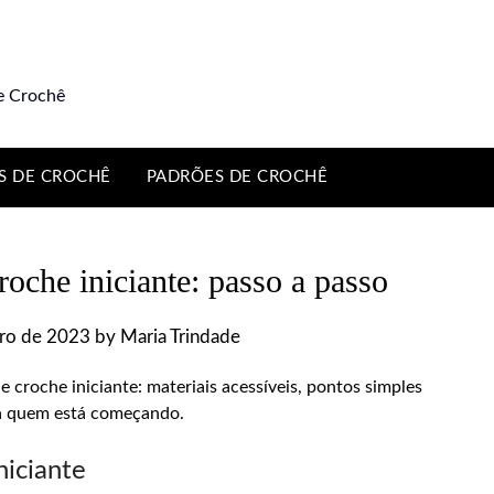
e Crochê
S DE CROCHÊ
PADRÕES DE CROCHÊ
oche iniciante: passo a passo
ro de 2023
by
Maria Trindade
e croche iniciante: materiais acessíveis, pontos simples
ra quem está começando.
niciante