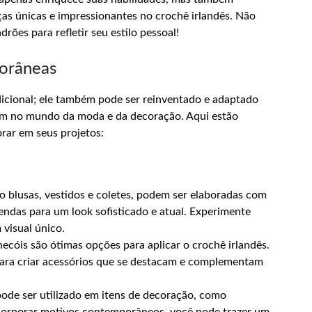
as únicas e impressionantes no crochê irlandês. Não
ões para refletir seu estilo pessoal!
porâneas
icional; ele também pode ser reinventado e adaptado
am no mundo da moda e da decoração. Aqui estão
rar em seus projetos:
 blusas, vestidos e coletes, podem ser elaboradas com
 rendas para um look sofisticado e atual. Experimente
 visual único.
ecóis são ótimas opções para aplicar o crochê irlandês.
para criar acessórios que se destacam e complementam
ode ser utilizado em itens de decoração, como
ncorporar motivos contemporâneos, você pode trazer um