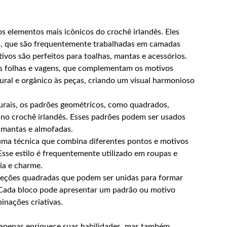
s elementos mais icônicos do crochê irlandês. Eles
ios, que são frequentemente trabalhadas em camadas
tivos são perfeitos para toalhas, mantas e acessórios.
s folhas e vagens, que complementam os motivos
ural e orgânico às peças, criando um visual harmonioso
rais, os padrões geométricos, como quadrados,
no crochê irlandês. Esses padrões podem ser usados
 mantas e almofadas.
uma técnica que combina diferentes pontos e motivos
 Esse estilo é frequentemente utilizado em roupas e
ia e charme.
seções quadradas que podem ser unidas para formar
Cada bloco pode apresentar um padrão ou motivo
inações criativas.
 apenas enriquece suas habilidades, mas também