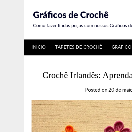
Skip
to
Gráficos de Crochê
content
Como fazer lindas peças com nossos Gráficos d
INICIO
TAPETES DE CROCHÊ
GRAFICO
Crochê Irlandês: Aprenda 
Posted on
20 de mai