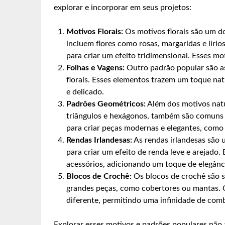
explorar e incorporar em seus projetos:
Motivos Florais:
Os motivos florais são um do
incluem flores como rosas, margaridas e lír
para criar um efeito tridimensional. Esses mo
Folhas e Vagens:
Outro padrão popular são a
florais. Esses elementos trazem um toque nat
e delicado.
Padrões Geométricos:
Além dos motivos natu
triângulos e hexágonos, também são comuns 
para criar peças modernas e elegantes, como
Rendas Irlandesas:
As rendas irlandesas são 
para criar um efeito de renda leve e arejado.
acessórios, adicionando um toque de elegânc
Blocos de Crochê:
Os blocos de crochê são 
grandes peças, como cobertores ou mantas. 
diferente, permitindo uma infinidade de comb
Explorar esses motivos e padrões populares não