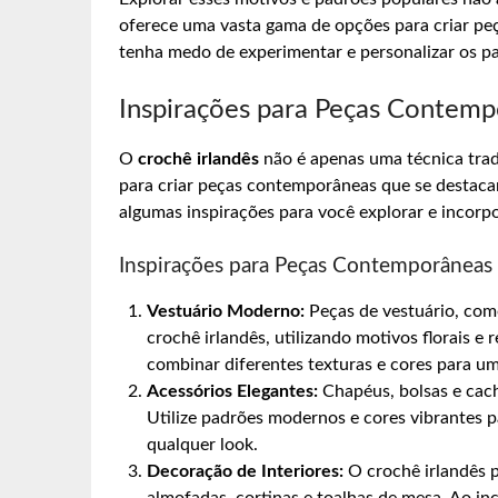
oferece uma vasta gama de opções para criar peç
tenha medo de experimentar e personalizar os padr
Inspirações para Peças Contem
O
crochê irlandês
não é apenas uma técnica trad
para criar peças contemporâneas que se destac
algumas inspirações para você explorar e incorpo
Inspirações para Peças Contemporâneas
Vestuário Moderno:
Peças de vestuário, como
crochê irlandês, utilizando motivos florais e
combinar diferentes texturas e cores para um
Acessórios Elegantes:
Chapéus, bolsas e cach
Utilize padrões modernos e cores vibrantes 
qualquer look.
Decoração de Interiores:
O crochê irlandês p
almofadas, cortinas e toalhas de mesa. Ao i