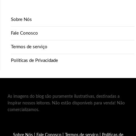
Sobre Nós
Fale Conosco
Termos de serviço
Políticas de Privacidade
As imagens do blog são puramente ilustrativas, destinadas a
inspirar nossos leitores. Não estão disponíveis para venda! Não
comercializamos.
Sobre Nós
|
Fale Conosco
|
Termos de serviço
|
Políticas de