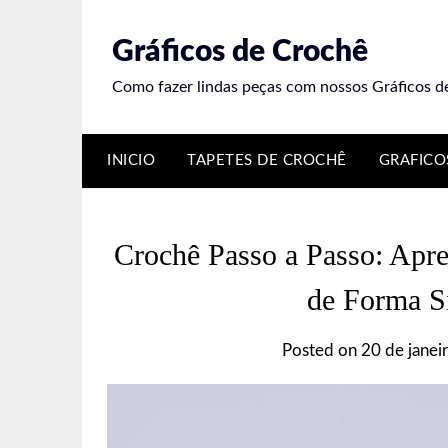
Skip
to
Gráficos de Crochê
content
Como fazer lindas peças com nossos Gráficos d
INICIO
TAPETES DE CROCHÊ
GRAFICO
Crochê Passo a Passo: Apr
de Forma Si
Posted on
20 de janei