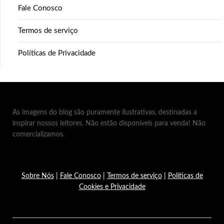
Fale Conosco
Termos de serviço
Políticas de Privacidade
As imagens do blog são puramente ilustrativas, destinadas a
inspirar nossos leitores. Não estão disponíveis para venda! Não
comercializamos.
Sobre Nós
|
Fale Conosco
|
Termos de serviço
|
Políticas de
Cookies e Privacidade