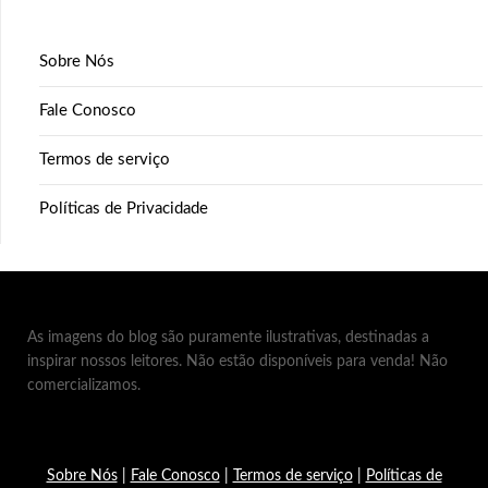
Sobre Nós
Fale Conosco
Termos de serviço
Políticas de Privacidade
As imagens do blog são puramente ilustrativas, destinadas a
inspirar nossos leitores. Não estão disponíveis para venda! Não
comercializamos.
Sobre Nós
|
Fale Conosco
|
Termos de serviço
|
Políticas de