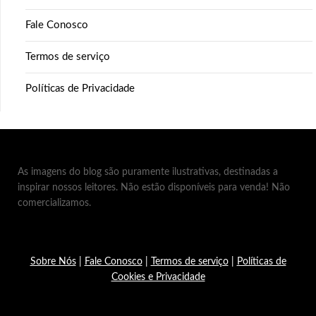
Fale Conosco
Termos de serviço
Políticas de Privacidade
As imagens do blog são puramente ilustrativas, destinadas a
inspirar nossos leitores. Não estão disponíveis para venda! Não
comercializamos.
Sobre Nós
|
Fale Conosco
|
Termos de serviço
|
Políticas de
Cookies e Privacidade