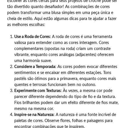
Escolher as cores certas para seus projetos de crochê pode ser
tão divertido quanto desafiador! As combinações de cores
podem transformar uma blusa simples em uma peça única e
cheia de estilo. Aqui estão algumas dicas para te ajudar a fazer
as melhores escolhas:
Use a Roda de Cores:
A roda de cores é uma ferramenta
valiosa para entender como as cores interagem. Cores
complementares (opostas na roda) criam um contraste
vibrante, enquanto cores análogas (adjacentes) oferecem
uma harmonia suave.
Considere a Temporada:
As cores podem evocar diferentes
sentimentos e se encaixar em diferentes estações. Tons
pastéis são ótimos para a primavera, enquanto cores mais
quentes e terrosas funcionam bem no outono.
Experimente com Texturas:
Às vezes, a mesma cor pode
parecer diferente dependendo do tipo de fio e da textura.
Fios brilhantes podem dar um efeito diferente de fios mate,
mesmo na mesma cor.
Inspire-se na Natureza:
A natureza é uma fonte incrível de
paletas de cores. Observe flores, folhas e paisagens para
encontrar combinações que te inspirem.