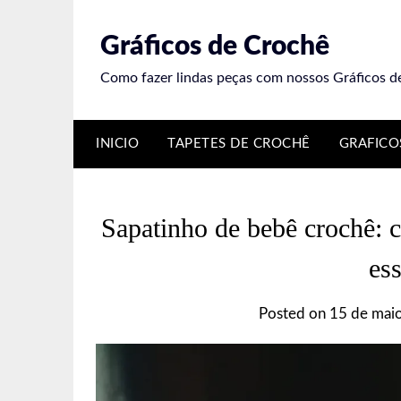
Skip
to
Gráficos de Crochê
content
Como fazer lindas peças com nossos Gráficos d
INICIO
TAPETES DE CROCHÊ
GRAFICO
Sapatinho de bebê crochê: c
ess
Posted on
15 de mai