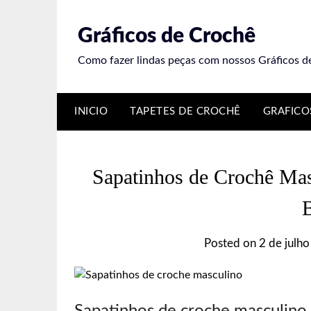
Skip
to
Gráficos de Crochê
content
Como fazer lindas peças com nossos Gráficos d
INICIO
TAPETES DE CROCHÊ
GRAFICO
Sapatinhos de Crochê Masc
Posted on
2 de julh