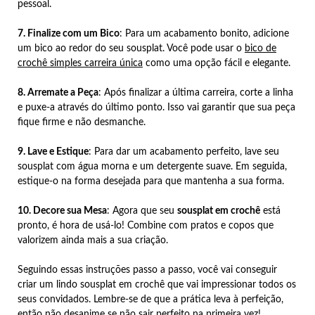
pessoal.
7. Finalize com um Bico
: Para um acabamento bonito, adicione
um bico ao redor do seu sousplat. Você pode usar o
bico de
crochê simples carreira única
como uma opção fácil e elegante.
8. Arremate a Peça
: Após finalizar a última carreira, corte a linha
e puxe-a através do último ponto. Isso vai garantir que sua peça
fique firme e não desmanche.
9. Lave e Estique
: Para dar um acabamento perfeito, lave seu
sousplat com água morna e um detergente suave. Em seguida,
estique-o na forma desejada para que mantenha a sua forma.
10. Decore sua Mesa
: Agora que seu
sousplat em crochê
está
pronto, é hora de usá-lo! Combine com pratos e copos que
valorizem ainda mais a sua criação.
Seguindo essas instruções passo a passo, você vai conseguir
criar um lindo sousplat em crochê que vai impressionar todos os
seus convidados. Lembre-se de que a prática leva à perfeição,
então não desanime se não sair perfeito na primeira vez!