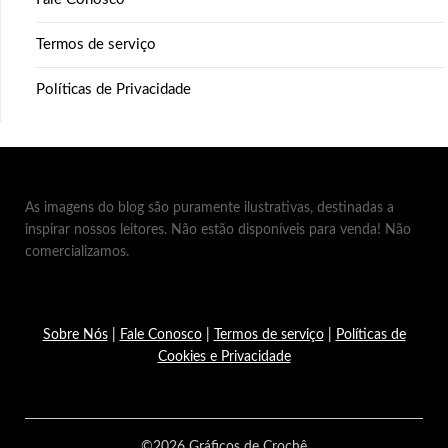
Termos de serviço
Políticas de Privacidade
As imagens do blog são puramente ilustrativas, destinadas a
inspirar nossos leitores. Não estão disponíveis para venda! Não
comercializamos.
Sobre Nós
|
Fale Conosco
|
Termos de serviço
|
Políticas de
Cookies e Privacidade
©2026 Gráficos de Crochê