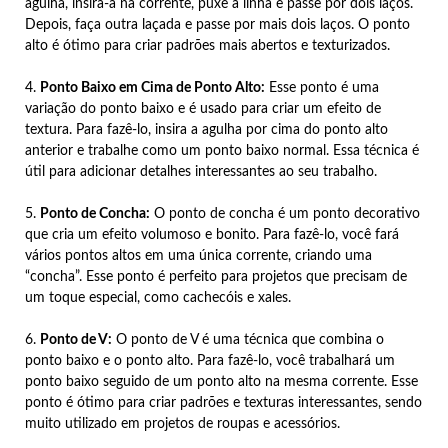
agulha, insira-a na corrente, puxe a linha e passe por dois laços.
Depois, faça outra laçada e passe por mais dois laços. O ponto
alto é ótimo para criar padrões mais abertos e texturizados.
4.
Ponto Baixo em Cima de Ponto Alto:
Esse ponto é uma
variação do ponto baixo e é usado para criar um efeito de
textura. Para fazê-lo, insira a agulha por cima do ponto alto
anterior e trabalhe como um ponto baixo normal. Essa técnica é
útil para adicionar detalhes interessantes ao seu trabalho.
5.
Ponto de Concha:
O ponto de concha é um ponto decorativo
que cria um efeito volumoso e bonito. Para fazê-lo, você fará
vários pontos altos em uma única corrente, criando uma
“concha”. Esse ponto é perfeito para projetos que precisam de
um toque especial, como cachecóis e xales.
6.
Ponto de V:
O ponto de V é uma técnica que combina o
ponto baixo e o ponto alto. Para fazê-lo, você trabalhará um
ponto baixo seguido de um ponto alto na mesma corrente. Esse
ponto é ótimo para criar padrões e texturas interessantes, sendo
muito utilizado em projetos de roupas e acessórios.