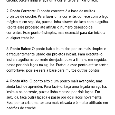
círculo, puxe a linha e faça uma corrente para fixar o laço.
2.
Ponto Corrente:
O ponto corrente é a base de muitos
projetos de crochê. Para fazer uma corrente, comece com o laço
mágico e, em seguida, puxe a linha através do laço com a agulha.
Repita esse processo até atingir o número desejado de
correntes. Esse ponto é simples, mas essencial para dar início a
qualquer trabalho.
3.
Ponto Baixo:
O ponto baixo é um dos pontos mais simples e
é frequentemente usado em projetos iniciais. Para executá-lo,
insira a agulha na corrente desejada, puxe a linha e, em seguida,
passe por dois laços na agulha. Pratique esse ponto até se sentir
confortável, pois ele será a base para muitos outros pontos.
4.
Ponto Alto:
O ponto alto é um pouco mais avançado, mas
ainda fácil de aprender. Para fazê-lo, faça uma laçada na agulha,
insira-a na corrente, puxe a linha e passe por dois laços. Em
seguida, faça outra laçada e passe por dois laços novamente.
Esse ponto cria uma textura mais elevada e é muito utilizado em
padrões de crochê.