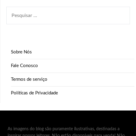
PESQUISAR
POR:
Sobre Nós
Fale Conosco
Termos de serviço
Políticas de Privacidade
As imagens do blog são puramente ilustrativas, destinadas a
inspirar nossos leitores. Não estão disponíveis para venda! Não