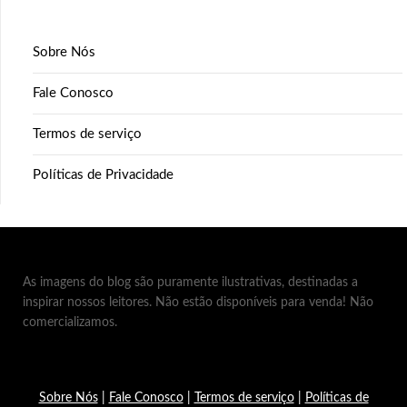
Sobre Nós
Fale Conosco
Termos de serviço
Políticas de Privacidade
As imagens do blog são puramente ilustrativas, destinadas a
inspirar nossos leitores. Não estão disponíveis para venda! Não
comercializamos.
Sobre Nós
|
Fale Conosco
|
Termos de serviço
|
Políticas de